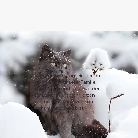
Abschiedsritual
«Du warst nicht nur ein Tier, du
warst ein Teil unserer Familie.
Deine Liebe und Treue werden
für immer in unseren Herzen
weiterleben, auch wenn du
nicht mehr bei uns bist.»